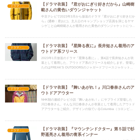
【ドラマ衣装】『君がおにぎり好きだから』山崎樹
ドラマ・映画衣装
範さんの黄色いダウンジャケット
中京テレビで2023年3月から放送のドラマ『君がおにぎり好きだか
ら』(通称：君おに)。主人公のキャンプショップ店員を演じるヤマ
シゲこと山崎樹範さんが着用された黄色のダウンジャケットについ
てご紹介、解説しています。
【ドラマ衣装】『星降る夜に』長井短さん着用のア
ドラマ・映画衣装
ウトドア系フリース
2023年1月放送のドラマ『星降る夜に』。第4話で長井短さんが衣
装として着用した、アウトドア系のフリースを紹介します。登場し
たのはFREAK'S OUTDOORSのジャガードフリースジャケット。
アウトドアファッションが好きな管理人が詳細を解説します。
【ドラマ衣装】『舞いあがれ！』川口春奈さんのア
ドラマ・映画衣装
ウトドアアウター
NHK朝の連続テレビ小説『舞いあがれ！』にサプライズ登場した
川口春奈さん。そんな川口春奈さんが衣装として着用したアウトド
アアウターをご紹介。デザインの似ているColumbia（コロンビ
ア）のレインウェアについて機能を解説しています。
【ドラマ衣装】『マウンテンドクター』第５話で杉
ドラマ・映画衣装
野遥亮さん着用の青系インナー