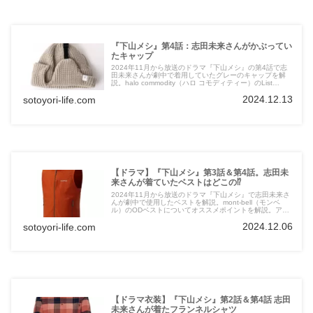
『下山メシ』第4話：志田未来さんがかぶってい
たキャップ
2024年11月から放送のドラマ『下山メシ』の第4話で志
田未来さんが劇中で着用していたグレーのキャップを解
説。halo commodity（ハロ コモディティー）のList
Clump Watchについてオススメポイントを3点紹介しま
2024.12.13
sotoyori-life.com
す。
【ドラマ】『下山メシ』第3話＆第4話。志田未
来さんが着ていたベストはどこの⁉︎
2024年11月から放送のドラマ『下山メシ』で志田未来さ
んが劇中で使用したベストを解説。mont-bell（モンベ
ル）のODベストについてオススメポイントを解説。アウ
トドアファッション好き大注目の逸品です。
2024.12.06
sotoyori-life.com
【ドラマ衣装】『下山メシ』第2話＆第4話 志田
未来さんが着たフランネルシャツ