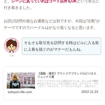
と、
シーンにあっ
てい
ればコート以外もOK
という答えに
行き着きました。
お詫び訪問や急なお通夜などは別ですが、今回は”出勤”が
テーマですのでハードルはかなり低くなると思います。
そもそも取引先を訪問する時はビルに入る前
に上着を脱ぐのがマナーだもんね。
こん
【通勤・通学】アウトドアブランドのビジネス
リュック９選
アウトドアブランドから発売されている、おしゃれで機能
的なビジネスリュックをご紹介します。グレゴリー、コロ
ンビア、パタゴニア、ノースフェイスなど、人気ブランド
の中から主張が強すぎない黒系のバッグをセレクト。新年
2022.11.22
sotoyori-life.com
度・新学期用、プレゼントにも最適です。