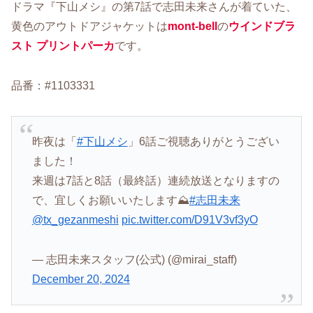
ドラマ『下山メシ』の第7話で志田未来さんが着ていた、
黄色のアウトドアジャケットは
mont-bell
の
ウインドブラ
スト プリントパーカ
です。
品番：#1103331
昨夜は「
#下山メシ
」6話ご視聴ありがとうござい
ました！
来週は7話と8話（最終話）連続放送となりますの
で、宜しくお願いいたします⛰️
#志田未来
@tx_gezanmeshi
pic.twitter.com/D91V3vf3yO
— 志田未来スタッフ(公式) (@mirai_staff)
December 20, 2024