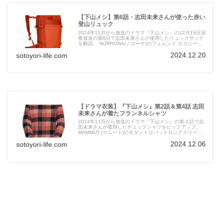
【下山メシ】第6話・志田未来さんが使った赤い
登山リュック
2024年11月から放送のドラマ『下山メシ』の12月19日深
夜放送の第6話で志田未来さんが使用したリュックサック
を解説。 NORRONA(ノローナ)のフェムンド エコニール
70 15Lパックは程よいサイズ感が魅力のアイテムです。
2024.12.20
sotoyori-life.com
【ドラマ衣装】『下山メシ』第2話＆第4話 志田
未来さんが着たフランネルシャツ
2024年11月から放送のドラマ『下山メシ』の第２話で志
田未来さんが着用したチェックシャツをピックアップ。
MAMMUT (マムート)のモダントロバットロングスリーブ
シャツについて詳しく解説！登山が好きな女性や山ガール
2024.12.06
sotoyori-life.com
以外の方にもオススメです。