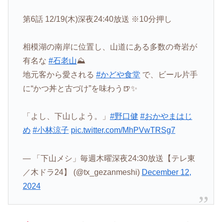
第6話 12/19(木)深夜24:40放送 ※10分押し
相模湖の南岸に位置し、山道にある多数の奇岩が
有名な
#石老山
⛰️
地元客から愛される
#かどや食堂
で、ビール片手
に“かつ丼と古づけ”を味わう🍺✨
「よし、下山しよう。」
#野口健
#おかやまはじ
め
#小林涼子
pic.twitter.com/MhPVwTRSg7
— 「下山メシ」毎週木曜深夜24:30放送【テレ東
／木ドラ24】 (@tx_gezanmeshi)
December 12,
2024