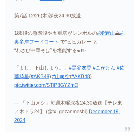
第7話 12/26(木)深夜24:30放送
188段の急階段や五重塔がシンボルの
#愛宕山
⛰️
#
奥多摩フードコート
で“ビビカレー”と
“わさび中華そば”を堪能する🍛✨
「よし、下山しよう。」
#黒谷友香
#こがけん
#佐
藤綺星
(
#AKB48
)
#山﨑空
(
#AKB48
)
pic.twitter.com/STiP3GYZmQ
— 「下山メシ」毎週木曜深夜24:30放送【テレ東
／木ドラ24】 (@tx_gezanmeshi)
December 19,
2024