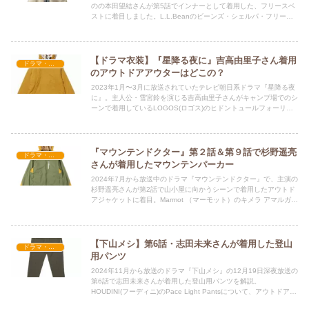
のの本田望結さんが第5話でインナーとして着用した、フリースベ
ストに着目しました。L.L.Beanのビーンズ・シェルパ・フリー
ス・ロング・ベストについて機能面も解説しています。
【ドラマ衣装】『星降る夜に』吉高由里子さん着用
ドラマ・映画衣装
のアウトドアアウターはどこの？
2023年1月〜3月に放送されていたテレビ朝日系ドラマ『星降る夜
に』。主人公・雪宮鈴を演じる吉高由里子さんがキャンプ場でのシ
ーンで着用しているLOGOS(ロゴス)のヒドントュールフォーリィ
ジテントコートをレビュー。
『マウンテンドクター』第２話＆第９話で杉野遥亮
ドラマ・映画衣装
さんが着用したマウンテンパーカー
2024年7月から放送中のドラマ『マウンテンドクター』で、主演の
杉野遥亮さんが第2話で山小屋に向かうシーンで着用したアウトド
アジャケットに着目。Marmot （マーモット）のキメラ アマルガム
ジャケットの機能性について詳しく解説します。
【下山メシ】第6話・志田未来さんが着用した登山
ドラマ・映画衣装
用パンツ
2024年11月から放送のドラマ『下山メシ』の12月19日深夜放送の
第6話で志田未来さんが着用した登山用パンツを解説。
HOUDINI(フーディニ)のPace Light Pantsについて、アウトドアフ
ァッションの記事をいくつも書いている管理人が解説します。