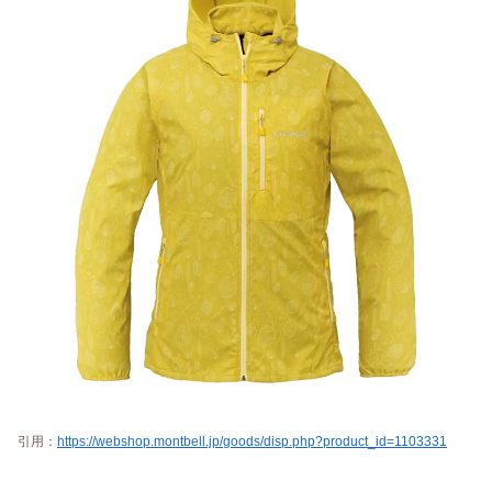
引用：
https://webshop.montbell.jp/goods/disp.php?product_id=1103331