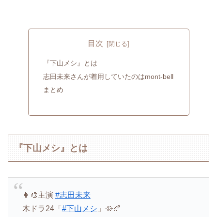
目次
『下山メシ』とは
志田未来さんが着用していたのはmont-bell
まとめ
『下山メシ』とは
👩‍🎨主演
#志田未来
木ドラ24「
#下山メシ
」🥘🍂