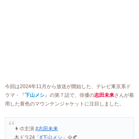
今回は2024年11月から放送が開始した、テレビ東京系ド
ラマ・『
下山メシ
』の第７話で、俳優の
志田未来
さんが着
用した黄色のマウンテンジャケットに注目しました。
👩‍🎨主演
#志田未来
木ドラ24「
#下山メシ
」🥘🍂