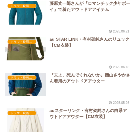
藤原丈一郎さんが『ロマンチック少年ボー
ドラマ・映画衣装
イ』で着たアウトドアアイテム
2025.06.21
au STAR LINK・有村架純さんのリュック
ドラマ・映画衣装
【CM衣装】
2025.06.18
『夫よ、死んでくれないか』磯山さやかさ
ドラマ・映画衣装
ん着用のアウトドアアウター
2025.05.26
auスターリンク・有村架純さんの白系ア
ドラマ・映画衣装
ウトドアアウター【CM衣装】