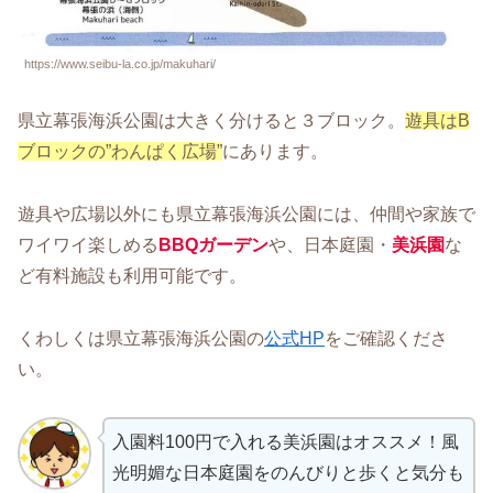
https://www.seibu-la.co.jp/makuhari/
県立幕張海浜公園は大きく分けると３ブロック。
遊具はB
ブロックの”わんぱく広場”
にあります。
遊具や広場以外にも県立幕張海浜公園には、仲間や家族で
ワイワイ楽しめる
BBQガーデン
や、日本庭園・
美浜園
な
ど有料施設も利用可能です。
くわしくは県立幕張海浜公園の
公式HP
をご確認くださ
い。
入園料100円で入れる美浜園はオススメ！風
光明媚な日本庭園をのんびりと歩くと気分も