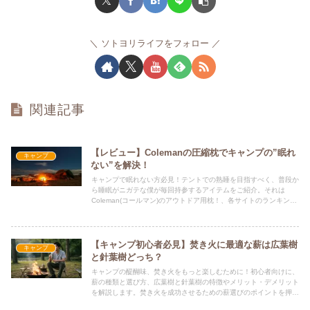
ソトヨリライフをフォロー
関連記事
【レビュー】Colemanの圧縮枕でキャンプの”眠れ
キャンプ
ない”を解決！
キャンプで眠れない方必見！テントでの熟睡を目指すべく、普段か
ら睡眠がニガテな僕が毎回持参するアイテムをご紹介。それは
Coleman(コールマン)のアウトドア用枕！、各サイトのランキング
でも上位に入る、軽量でコンパクトな人気商品です。防災用にもお
すすめ！
【キャンプ初心者必見】焚き火に最適な薪は広葉樹
キャンプ
と針葉樹どっち？
キャンプの醍醐味、焚き火をもっと楽しむために！初心者向けに、
薪の種類と選び方、広葉樹と針葉樹の特徴やメリット・デメリット
を解説します。焚き火を成功させるための薪選びのポイントを押さ
えましょう！