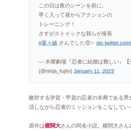
この日は夜のシーンを前に、
早く入って昼からアクションの
トレーニング！
さすがストイックな我らが座長
#菜々緒
さんでした😍✨
pic.twitter.c
— 木曜劇場『忍者に結婚は難しい』【公式
(@ninja_fujitv)
January 11, 2023
敵対する伊賀・甲賀の忍者の末裔である男
活しながら忍者のミッションをこなしてい
原作は
横関大
さんの同名小説。横関大さん