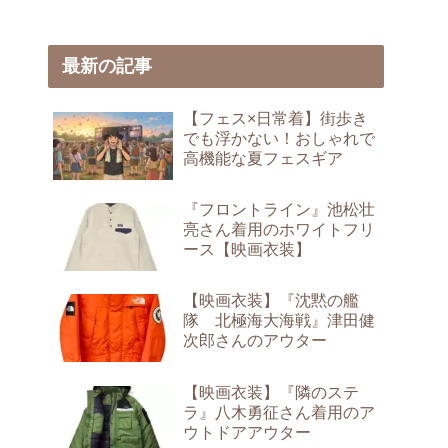
最新の記事
【フェス×日常着】街歩き
でも浮かない！おしゃれで
高機能な夏フェスギア
『フロントライン』池松壮
亮さん着用のホワイトフリ
ース【映画衣装】
【映画衣装】『沈黙の艦
隊 北極海大海戦』津田健
次郎さんのアウター
【映画衣装】『隣のステ
ラ』八木勇征さん着用のア
ウトドアアウター