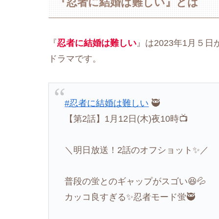
『忍者に結婚は難しい』とは
『
忍者に結婚は難しい
』は2023年1月５
ドラマです。
#忍者に結婚は難しい
🥷
【第2話】1月12日(木)夜10時📺
＼明日放送！2話のオフショット✨／
普段の蛍とのギャップがスゴい😆💦
カッコ良すぎる✨忍者モード蛍🥷