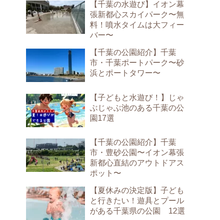
【千葉の水遊び】イオン幕
張新都心スカイパーク〜無
料！噴水タイムは大フィー
バー〜
【千葉の公園紹介】千葉
市・千葉ポートパーク〜砂
浜とポートタワー〜
【子どもと水遊び！】じゃ
ぶじゃぶ池のある千葉の公
園17選
【千葉の公園紹介】千葉
市・豊砂公園〜イオン幕張
新都心直結のアウトドアス
ポット〜
【夏休みの決定版】子ども
と行きたい！遊具とプール
がある千葉県の公園 12選