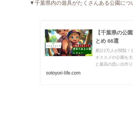
▼千葉県内の遊具がたくさんある公園につ
【千葉県の公園
とめ 66選
累計2万人が閲覧！
オススメの公園を大
と最高の思い出作り
の際に立ち寄るのも
sotoyori-life.com