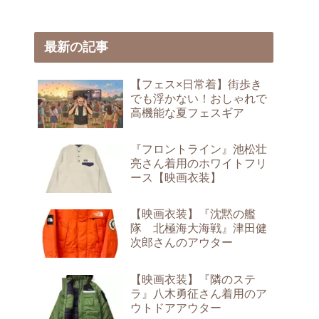
最新の記事
【フェス×日常着】街歩き
でも浮かない！おしゃれで
高機能な夏フェスギア
『フロントライン』池松壮
亮さん着用のホワイトフリ
ース【映画衣装】
【映画衣装】『沈黙の艦
隊 北極海大海戦』津田健
次郎さんのアウター
【映画衣装】『隣のステ
ラ』八木勇征さん着用のア
ウトドアアウター