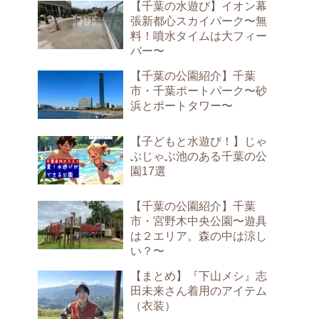
【千葉の水遊び】イオン幕
張新都心スカイパーク〜無
料！噴水タイムは大フィー
バー〜
【千葉の公園紹介】千葉
市・千葉ポートパーク〜砂
浜とポートタワー〜
【子どもと水遊び！】じゃ
ぶじゃぶ池のある千葉の公
園17選
【千葉の公園紹介】千葉
市・宮野木中央公園〜遊具
は２エリア。森の中は涼し
い？〜
【まとめ】『下山メシ』志
田未来さん着用のアイテム
（衣装）