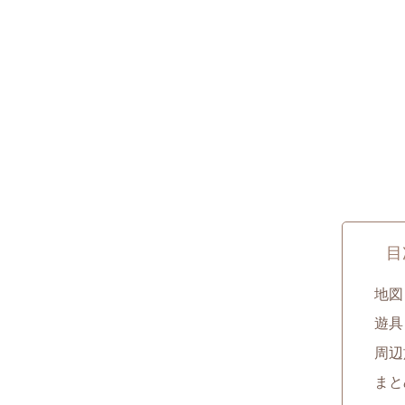
目
地図
遊具
周辺
まと