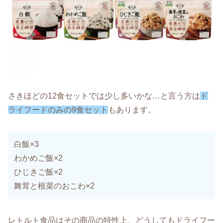
さきほどの12食セットでは少し多いかな…と言う方は
ド
ライフードのみの9食セット
もあります。
白飯×3
わかめご飯×2
ひじきご飯×2
舞茸と根菜のおこわ×2
レトルト食品はその商品の特性上、どうしてもドライフー