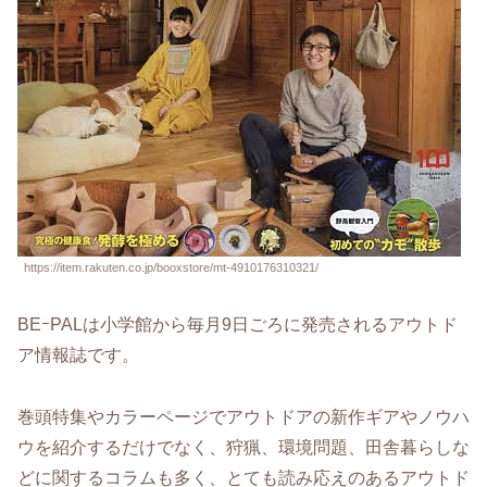
https://item.rakuten.co.jp/booxstore/mt-4910176310321/
BEｰPALは小学館から毎月9日ごろに発売されるアウトド
ア情報誌です。
巻頭特集やカラーページでアウトドアの新作ギアやノウハ
ウを紹介するだけでなく、狩猟、環境問題、田舎暮らしな
どに関するコラムも多く、とても読み応えのあるアウトド