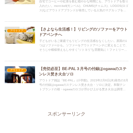
自宅でコーヒーや紅茶を飲む穏やかな時間にも、アウトドアを取り
入れたい。mont-bell(モンベル)、CHUMS(チャムス)、LOGOS(ロゴ
ス)などアウトドアブランドが発売している人気のマグカップをご
紹介します。プレゼントしてペアで使うのもおすすめです。
【さよなら生活感！】リビングのソファーをアウト
アウトドア
ドアベンチへ
子どもがいるご家庭でもリビングの生活感をなくしたい。原因の1
つはソファーかも。ソファーをアウトドアベンチに変えることで、
そうじや模様替えもしやすく”ソトヨリ”な雰囲気に！ファミリーキ
ャンプ歴6年の僕が実際につい使っているアウトドアチェア、ベン
チをご紹介します。
【売切必至】BE-PAL３月号の付録はogawaのステ
アウトドア
ンレス焚き火台ソロ
アウトドア雑誌『BE-PAL』(小学館)。2023年2月6日(木)発売の3月
号の付録はogawaのステンレス焚き火台・ソロに決定。和製テン
トブランドの雄・ogawaのロゴが浮かび上がる焚き火台は調理も
可能。ソロキャンパーならずとも欲しいオススメキャンプギア。
スポンサーリンク