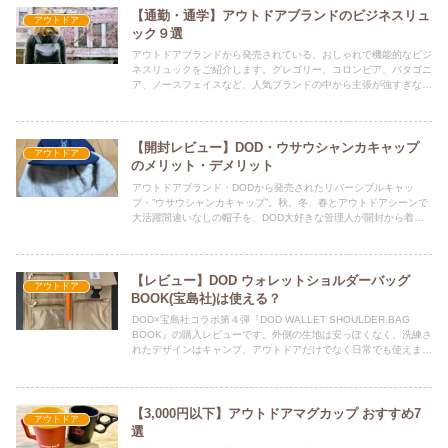
【通勤・通学】アウトドアブランドのビジネスリュ
アウトドア
ック９選
アウトドアブランドから発売されている、おしゃれで機能的なビジ
ネスリュックをご紹介します。グレゴリー、コロンビア、パタゴニ
ア、ノースフェイスなど、人気ブランドの中から主張が強すぎない
黒系のバッグをセレクト。新年度・新学期用、プレゼントにも最適
です。
【開封レビュー】DOD・ウサウシャンカキャップ
アウトドア
のメリット・デメリット
アウトドアブランド・DODから発売されたリバーシブルキャッ
プ・”ウサウシャンカキャップ”。秋、冬、春とアウトドアシーンで
大活躍間違いなしの帽子を、DOD大好きな管理人が開封から着用
後のメリット・デメリットをを徹底レビューします。
【レビュー】DOD ウォレットショルダーバッグ
アウトドア
BOOK(宝島社)は使える？
DOD×宝島社コラボ第４弾『DOD WALLET SHOULDER BAG
BOOK』の購入レビューです。外側の生地は安っぽくなく、洗練さ
れたデザインはキャンプ、アウトドアだけでなく日常でも使えま
す。どこの口コミより詳細に書かせて頂きました。
【3,000円以下】アウトドアマグカップ おすすめ7
アウトドア
選