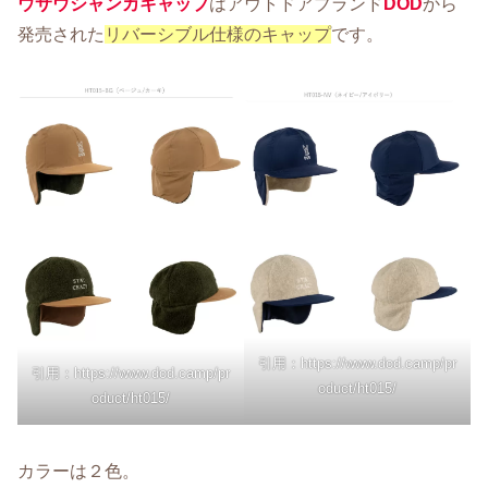
ウサウシャンカキャップ
はアウトドアブランド
DOD
から
発売された
リバーシブル仕様のキャップ
です。
引用：https://www.dod.camp/pr
引用：https://www.dod.camp/pr
oduct/ht015/
oduct/ht015/
カラーは２色。