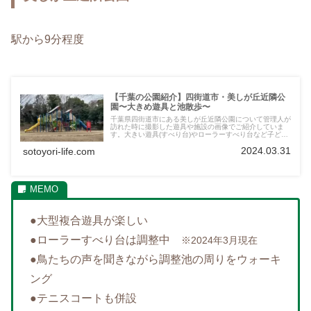
駅から9分程度
【千葉の公園紹介】四街道市・美しが丘近隣公
園〜大きめ遊具と池散歩〜
千葉県四街道市にある美しが丘近隣公園について管理人が
訪れた時に撮影した遊具や施設の画像でご紹介していま
す。大きい遊具(すべり台)やローラーすべり台など子ども
が楽しめる遊具がありオススメ。テニスコートや調整池周
2024.03.31
sotoyori-life.com
辺のウォーキングも楽しい公園です。
●大型複合遊具が楽しい
●ローラーすべり台は調整中
※2024年3月現在
●鳥たちの声を聞きながら調整池の周りをウォーキ
ング
●テニスコートも併設