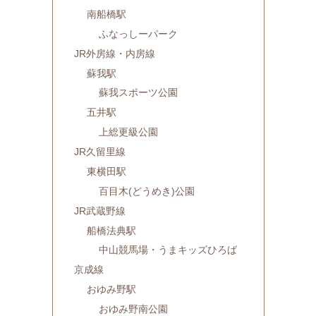
南船橋駅
ふなっしーパーク
JR外房線・内房線
蘇我駅
蘇我スポーツ公園
五井駅
上総更級公園
JR久留里線
東横田駅
百目木(どうめき)公園
JR武蔵野線
船橋法典駅
中山競馬場・うまキッズひろば
京成線
おゆみ野駅
おゆみ野南公園