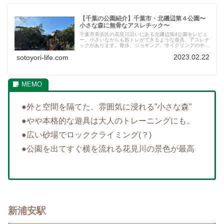
【千葉の公園紹介】千葉市・北磯辺第４公園〜
小さな森に無骨なアスレチック〜
千葉市美浜区の花見川沿いにある北磯辺第4公園をレビュ
ー。小さいながらも筋トレができるような遊具、アスレチ
ックがあります。散歩、ジョギング、サイクリングの中継
地点としても最適で、木々に囲まれた小さい森の雰囲気は
2023.02.22
sotoyori-life.com
癒されること間違いなし。
●外と空間を隔てた、雰囲気に浸れる”小さな森”
●やや本格的な遊具は大人のトレーニングにも。
●広い砂場でロッククライミング(？)
●公園を出てすぐ横を流れる花見川の景色が最高
新浦安駅