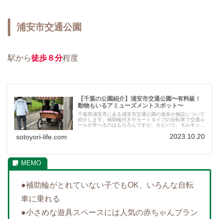
浦安市交通公園
駅から
徒歩８分
程度
【千葉の公園紹介】浦安市交通公園〜有料級！
動物もいるアミューズメントスポット〜
千葉県浦安市にある浦安市交通公園の遊具や施設について
紹介します。補助輪付きやカートタイプの自転車で交通ル
ールが学べるのはもちろんですが、カピバラ、モルモッ
ト、カメレオン、ナマズなど、生き物がたくさんいたり、
2023.10.20
sotoyori-life.com
館内施設も充実しています。ファミリーにオススメです。
●補助輪がとれていない子でもOK、いろんな自転
車に乗れる
●小さめな遊具スペースには人気の赤ちゃんブラン