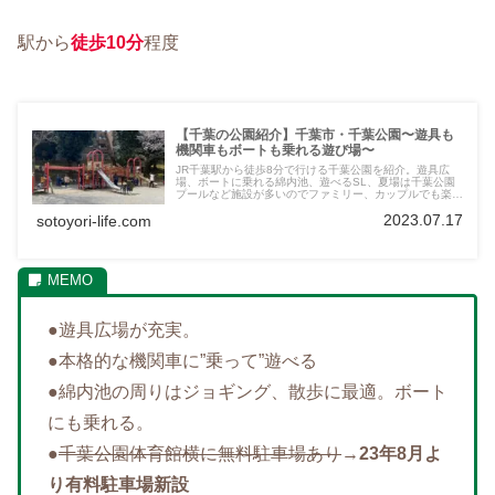
駅から
徒歩10分
程度
【千葉の公園紹介】千葉市・千葉公園〜遊具も
機関車もボートも乗れる遊び場〜
JR千葉駅から徒歩8分で行ける千葉公園を紹介。遊具広
場、ボートに乗れる綿内池、遊べるSL、夏場は千葉公園
プールなど施設が多いのでファミリー、カップルでも楽し
めます。毎年恒例イベント”夜ハス”や2022年10月オープ
2023.07.17
sotoyori-life.com
ンのthe RECORDS Dinerもオススメ。
●遊具広場が充実。
●本格的な機関車に”乗って”遊べる
●綿内池の周りはジョギング、散歩に最適。ボート
にも乗れる。
●
千葉公園体育館横に無料駐車場あり
→
23年8月よ
り有料駐車場新設